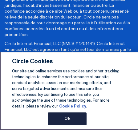
juridique, fiscal, d’investissement, financier ou autre. La
confiance accordée à ce site Web ou à tout contenu présenté
relève de la seule discrétion du lecteur ; Circle ne sera pas
responsable de tout dommage ou perte lié à l’utilisation ou à la
confiance accordée à un tel contenu ou à des informations
présentées.
Circle Internet Financial, LLC (NMLS # 1201441). Circle Internet
Financial, LLC est agréée en tant qu’émetteur de monnaie par le
Département des institutions financières de l’État de New York
Circle Cookies
et pour exercer des activités commerciales de monnaie virtuelle
par le Département des services financiers de l’État de New York
Our site and online services use cookies and other tracking
(NYDFS). Massachusetts Foreign Transmittal Agency,
technologies to enhance the performance of our site,
FT1201441.
Les clients de Circle Maryland peuvent cliquer ici pour
conduct analytics, assist in our marketing efforts, and
obtenir des informations sur le dépôt de plaintes
.
serve targeted advertisements and measure their
Global - English
effectiveness. By continuing to use this site, you
acknowledge the use of these technologies. For more
Brazil - Português
details, please review our
Cookie Policy
.
Latin America - Español
Ok
France - Français
FR