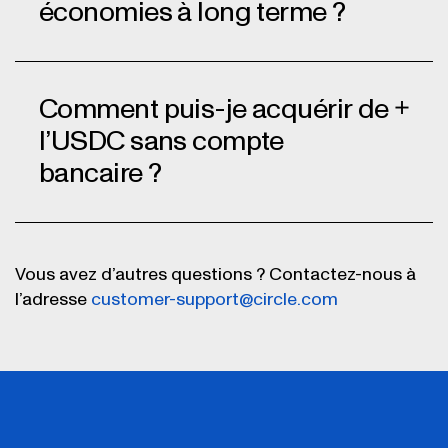
pourrait entraîner la perte de l’accès
économies à long terme ?
à vos fonds.
Activer les mesures de sécurité :
Activez l’authentification à
Comment puis-je acquérir de
deux facteurs (A2F) et toutes les
l’USDC sans compte
autres options de sécurité
bancaire ?
proposées par votre portefeuille ou
votre plateforme.
Vous avez d’autres questions ? Contactez-nous à
l’adresse
customer-support@circle.com