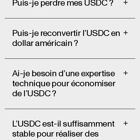
Puis-je perdre mes USDC ?
Puis-je reconvertir l’USDC en
dollar américain ?
Ai-je besoin d’une expertise
Utiliser des portefeuilles fiables :
technique pour économiser
Choisissez des portefeuilles fiables
de l’USDC ?
dotés de solides fonctionnalités de
sécurité.
Protéger vos clés privées :
L’USDC est-il suffisamment
Protégez vos clés privées ou vos
phrases de récupération ; les perdre
stable pour réaliser des